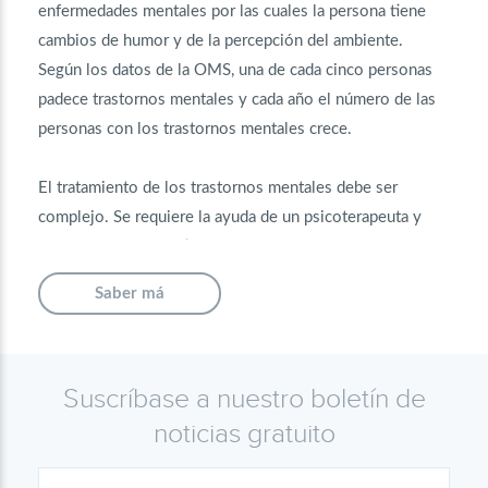
enfermedades mentales por las cuales la persona tiene
cambios de humor y de la percepción del ambiente.
Según los datos de la OMS, una de cada cinco personas
padece trastornos mentales y cada año el número de las
personas con los trastornos mentales crece.
El tratamiento de los trastornos mentales debe ser
complejo. Se requiere la ayuda de un psicoterapeuta y
productos farmacéuticos potentes para recuperar los
procesos orgánicos en el cerebro, así como cambiar el
Saber má
estado del sistema nervioso central.
Medicamentos más eficaces
Suscríbase a nuestro boletín de
para los trastornos mentales:
noticias gratuito
- Seroquel es un producto para el tratamiento de la
esquizofrenia.